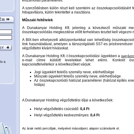
elszámolás paramétereit.
A szerződésben külön részt kell szentelni az összekapcsolódásért 
hibajavításra, külön tekintettel a riasztásra.
Műszaki feltételek
A Dunakanyar Holding Kft. jelenleg a kövezkező műszaki meg
összekapcsolódás megkezdése előtt terheléses tesztet kell végezni 
A BIX-ben elhelyezett alközpontunkkal van lehetőség összekapcs
link használatával, amelyen a társszolgálató SS7-es jelzésrendszer s
végződtetni kívánt hívásokat.
A Dunakanyar Holding Kft.-t összekapcsolódási ügyekben a
nagyker
e-mail címre küldött levelekkel lehet elérni. Konkrét ös
és a
kapcsolatfelvételkor a következőket várjuk:
Jogi ügyekért felelős személy neve, elérhetősége
Műszaki ügyekért felelős személy neve, elérhetősége
Az összekapcsolódó hálózat paraméterei (hálózat építés ese
listája)
A Dunakanyar Holding végződtetési díjai a következőek:
Helyi végződtetés csúcsidő:
0,4 Ft
Helyi végződtetés kedvezményes:
0,4 Ft
Az árak nettó percdíjak, melyeket másodperc alapon számolunk el.