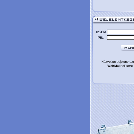
Közvetlen bejelentkez
WebMail
felületre.