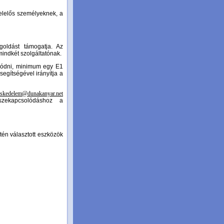
felelős személyeknek, a
oldást támogatja. Az
mindkét szolgáltatónak.
olódni, minimum egy E1
egítségével irányítja a
eskedelem@dunakanyar.net
szekapcsolódáshoz a
tén választott eszközök