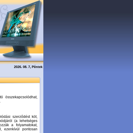
2026. 08. 7, Péntek
tó összekapcsolódhat,
.
ódási szerződést köt,
ódjáról (a lehetséges
ozzák a folyamatokat,
ől, ezenkívül pontosan