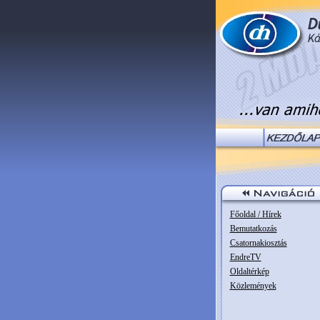
Főoldal / Hírek
Bemutatkozás
Csatornakiosztás
EndreTV
Oldaltérkép
Közlemények