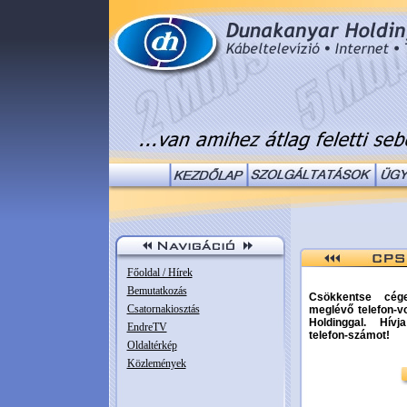
Főoldal / Hírek
Bemutatkozás
Csökkentse céges
Csatornakiosztás
meglévő telefon-
Holdinggal. Hív
EndreTV
telefon-számot!
Oldaltérkép
Közlemények