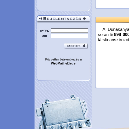
A Dunakanyar H
során
5 898 00
társfinanszírozot
Közvetlen bejelentkezés a
WebMail
felületre.