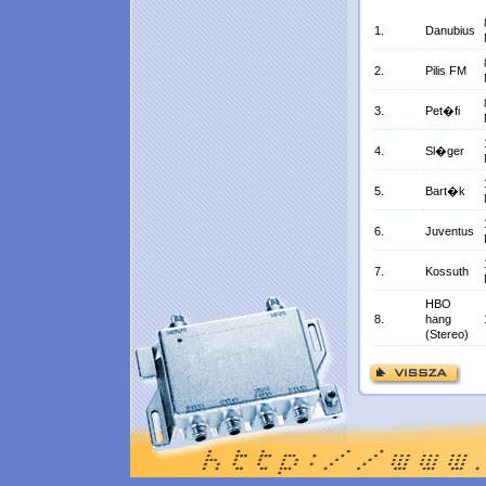
1.
Danubius
2.
Pilis FM
3.
Pet�fi
4.
Sl�ger
5.
Bart�k
6.
Juventus
7.
Kossuth
HBO
8.
hang
(Stereo)