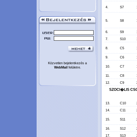
4.
S7
5.
S8
6.
S9
7.
S10
8.
C5
9.
C6
Közvetlen bejelentkezés a
10.
C7
WebMail
felületre.
11.
C8
12.
C9
SZOCI�LIS CSO
13.
C10
14.
C11
15.
S11
16.
S12
17.
S13