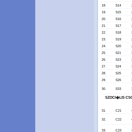
18.
S14
19.
S15
20.
S16
21.
S17
22.
S18
23.
S19
24.
S20
25.
S21
26.
S23
27.
S24
28.
S25
29.
S26
30.
S33
SZOCI�LIS CS
31.
C21
32.
C22
33.
C23