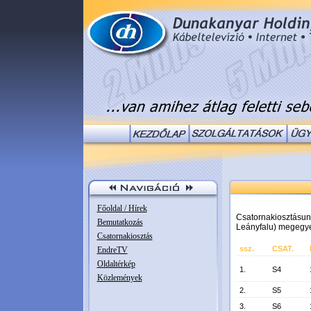
Főoldal / Hírek
Csatornakiosztásu
Bemutatkozás
Leányfalu) megegye
Csatornakiosztás
ssz.
CSAT.
EndreTV
Oldaltérkép
1.
S4
Közlemények
2.
S5
3.
S6