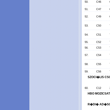
50.
C46
51.
C47
52.
C49
53.
C50
54.
C51
55.
C52
56.
C53
57.
C54
58.
C55
59.
C56
SZOCI�LIS CS
60.
C12
HBO MOZICSATO
R�DI� AD�S